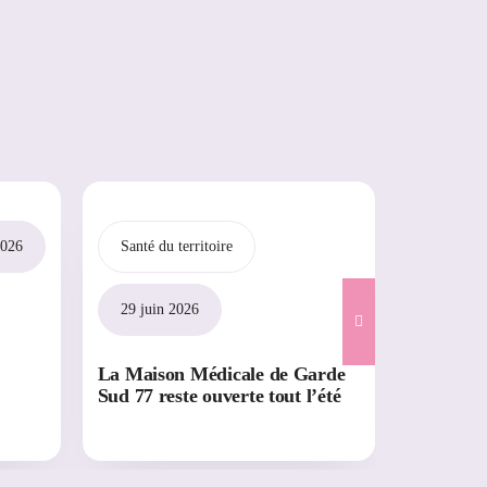
2026
Santé du territoire
Pros de 
Soirée d
29 juin 2026
La Maison Médicale de Garde
Sud 77 reste ouverte tout l’été