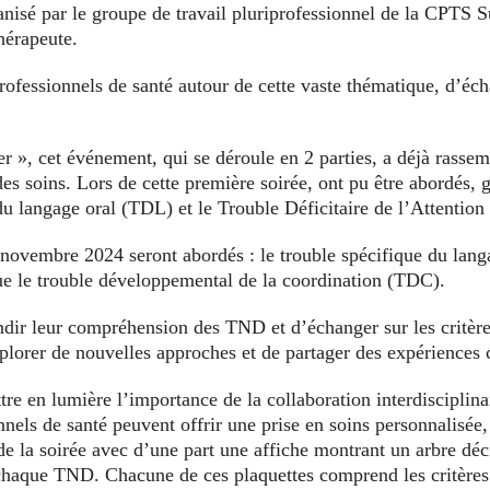
é par le groupe de travail pluriprofessionnel de la CPTS Su
hérapeute.
professionnels de santé autour de cette vaste thématique, d’éc
 », cet événement, qui se déroule en 2 parties, a déjà rassem
des soins. Lors de cette première soirée, ont pu être abordés, 
du langage oral (TDL) et le Trouble Déficitaire de l’Attentio
 novembre 2024 seront abordés : le trouble spécifique du langa
 le trouble développemental de la coordination (TDC).
ndir leur compréhension des TND et d’échanger sur les critère
xplorer de nouvelles approches et de partager des expériences c
e en lumière l’importance de la collaboration interdisciplinai
nels de santé peuvent offrir une prise en soins personnalisée
 de la soirée avec d’une part une affiche montrant un arbre déc
 chaque TND. Chacune de ces plaquettes comprend les critères