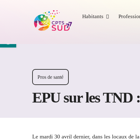
Passer
au
Habitants
Professio
contenu
Ouvrir la barre d’outils
Pros de santé
EPU sur les TND :
Le mardi 30 avril dernier, dans les locaux de l