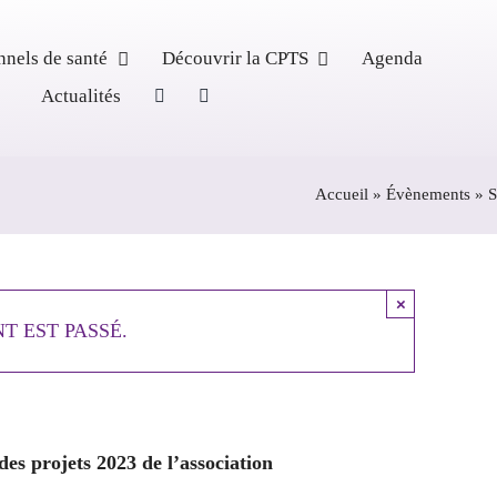
nnels de santé
Découvrir la CPTS
Agenda
Actualités
Accueil
»
Évènements
»
S
on et de lancement
×
T EST PASSÉ.
3h00
des projets 2023 de l’association