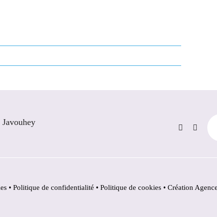
e Javouhey
les
•
Politique de confidentialité
•
Politique de cookies •
Création Agenc