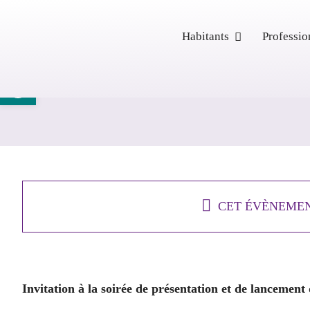
Passer
au
Habitants
Professio
contenu
Ouvrir la barre d’outils
Soirée de présentati
des actions 2023
CET ÉVÈNEMEN
10 janvier 2023 - 20h00
-
2
Invitation à la soirée de présentation et de lancement 