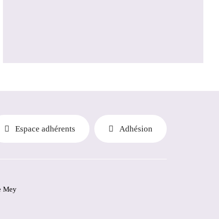
Espace adhérents
Adhésion
e Mey