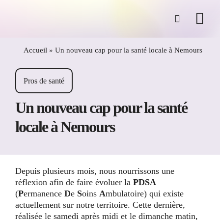
Passer
au
contenu
Accueil
»
Un nouveau cap pour la santé locale à Nemours
Pros de santé
Un nouveau cap pour la santé
locale à Nemours
Depuis plusieurs mois, nous nourrissons une
réflexion afin de faire évoluer la
PDSA
(
P
ermanence
D
e
S
oins
A
mbulatoire) qui existe
actuellement sur notre territoire. Cette dernière,
réalisée le samedi après midi et le dimanche matin,