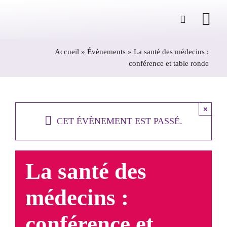
Passer
au
contenu
Accueil
»
Évènements
»
La santé des médecins :
conférence et table ronde
×
CET ÉVÈNEMENT EST PASSÉ.
La santé des
médecins :
conférence et