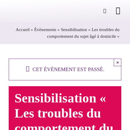
Passer
au
contenu
Accueil
»
Évènements
»
Sensibilisation « Les troubles du
comportement du sujet âgé à domicile »
×
CET ÉVÈNEMENT EST PASSÉ.
Sensibilisation «
Les troubles du
comportement du