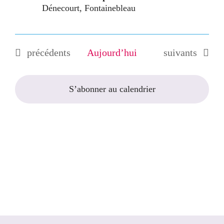
Dénecourt, Fontainebleau
Évèn
Évènements
Évènements
précédents
Aujourd’hui
suivants
S’abonner au calendrier