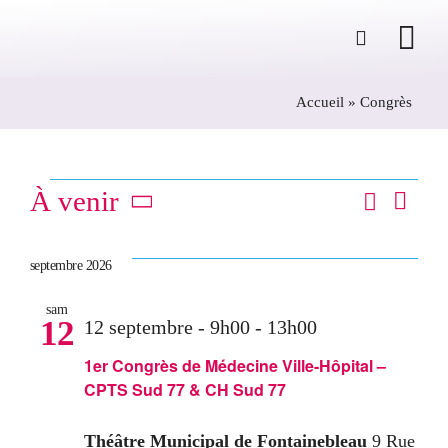
Passer
au
contenu
Accueil
»
Congrès
Évènements
Recherc
Na
À venir
Rech
Liste
Sélectionnez
de
une
et
septembre 2026
vu
date.
sam
navi
Év
12
12 septembre - 9h00
-
13h00
de
1er Congrès de Médecine Ville-Hôpital –
CPTS Sud 77 & CH Sud 77
vues
Théâtre Municipal de Fontainebleau
9 Rue