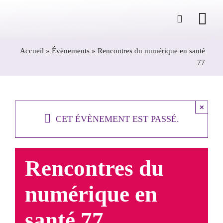
Passer
au
contenu
Accueil
»
Évènements
»
Rencontres du numérique en santé
77
×
CET ÉVÈNEMENT EST PASSÉ.
Rencontres du
numérique en
santé 77