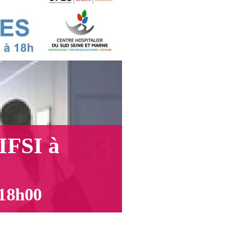
’IFSI à
18h00