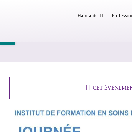
Passer
au
Habitants
Professio
contenu
Ouvrir la barre d’outils
CET ÉVÈNEMEN