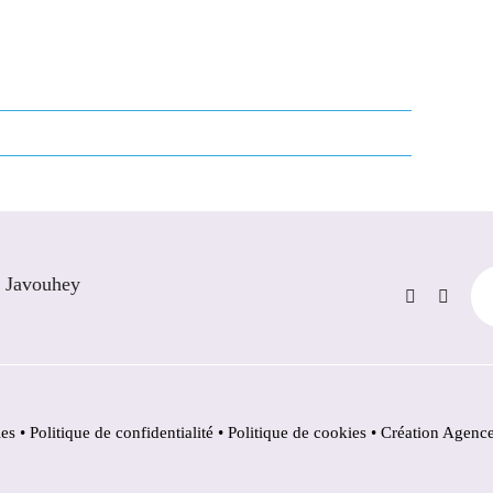
e Javouhey
les
•
Politique de confidentialité
•
Politique de cookies •
Création Agenc