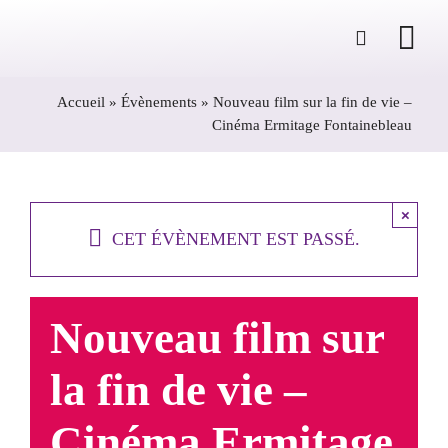
Passer
au
contenu
Accueil
»
Évènements
»
Nouveau film sur la fin de vie –
Cinéma Ermitage Fontainebleau
×
CET ÉVÈNEMENT EST PASSÉ.
Nouveau film sur
la fin de vie –
Cinéma Ermitage