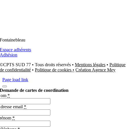
Fontainebleau
Espace adhérents
Adhésion
©CPTS SUD 77 • Tous droits réservés •
Mentions légales
•
Politique
de confidentialité
•
Politique de cookies •
Création Agence Mey
Page load link
Demande de cartes de coordination
Nom
*
dresse email
*
rénom
*