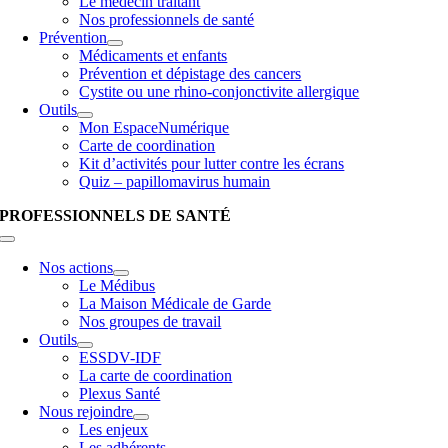
Le médecin traitant
Nos professionnels de santé
Prévention
Médicaments et enfants
Prévention et dépistage des cancers
Cystite ou une rhino-conjonctivite allergique
Outils
Mon EspaceNumérique
Carte de coordination
Kit d’activités pour lutter contre les écrans
Quiz – papillomavirus humain
PROFESSIONNELS DE SANTÉ
Nos actions
Le Médibus
La Maison Médicale de Garde
Nos groupes de travail
Outils
ESSDV-IDF
La carte de coordination
Plexus Santé
Nous rejoindre
Les enjeux
Les adhérents