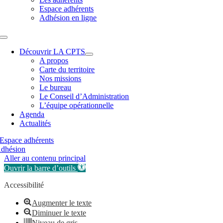
Espace adhérents
Adhésion en ligne
Découvrir LA CPTS
A propos
Carte du territoire
Nos missions
Le bureau
Le Conseil d’Administration
L’équipe opérationnelle
Agenda
Actualités
Espace adhérents
dhésion
Aller au contenu principal
Ouvrir la barre d’outils
Accessibilité
Augmenter le texte
Diminuer le texte
Niveau de gris