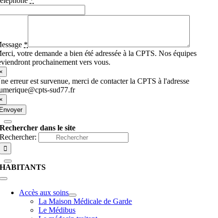
éléphone
*
essage
*
erci, votre demande a bien été adressée à la CPTS. Nos équipes
eviendront prochainement vers vous.
×
ne erreur est survenue, merci de contacter la CPTS à l'adresse
umerique@cpts-sud77.fr
×
Envoyer
Rechercher dans le site
Rechercher:
HABITANTS
Accès aux soins
La Maison Médicale de Garde
Le Médibus